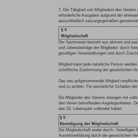
7. Die Tätigkeit von Mitgliedern des Verein
erforderliche Ausgaben aufgrund der ehrena
ausschließlich satzungsgemäßen gemeinnützi
§ 4
Mitgliedschaft
Der Sportverein besteht aus aktiven und pass
und Jahresbeiträge der Mitglieder, durch fre
geselligen Veranstaltungen und durch Zusch
Mitglied kann jede natürliche Person werden.
schriftliche Zustimmung der gesetzlichen Vert
Das neu aufgenommende Mitglied verpflichtet
und zu achten. Für persönliche Schäden der 
Die Mitglieder des Vereins erlangen mit voll
den Verein betreffenden Angelegenheiten. D
das 18. Lebensjahr vollendet haben.
§ 5
Beendigung der Mitgliedschaft
Die Mitgliedschaft endet durch:- freiwilligen 
Austrittserklärung durch die gesetzlichen Ver