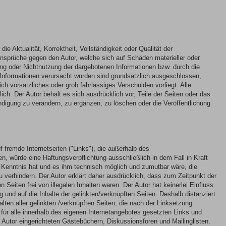
ie Aktualität, Korrektheit, Vollständigkeit oder Qualität der
ansprüche gegen den Autor, welche sich auf Schäden materieller oder
zung oder Nichtnutzung der dargebotenen Informationen bzw. durch die
r Informationen verursacht wurden sind grundsätzlich ausgeschlossen,
ch vorsätzliches oder grob fahrlässiges Verschulden vorliegt. Alle
ich. Der Autor behält es sich ausdrücklich vor, Teile der Seiten oder das
igung zu verändern, zu ergänzen, zu löschen oder die Veröffentlichung
f fremde Internetseiten ("Links"), die außerhalb des
n, würde eine Haftungsverpflichtung ausschließlich in dem Fall in Kraft
n Kenntnis hat und es ihm technisch möglich und zumutbar wäre, die
zu verhindern. Der Autor erklärt daher ausdrücklich, dass zum Zeitpunkt der
 Seiten frei von illegalen Inhalten waren. Der Autor hat keinerlei Einfluss
g und auf die Inhalte der gelinkten/verknüpften Seiten. Deshalb distanziert
halten aller gelinkten /verknüpften Seiten, die nach der Linksetzung
t für alle innerhalb des eigenen Internetangebotes gesetzten Links und
 Autor eingerichteten Gästebüchern, Diskussionsforen und Mailinglisten.