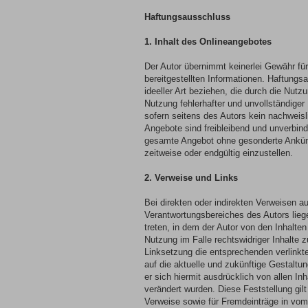
Haftungsausschluss
1. Inhalt des Onlineangebotes
Der Autor übernimmt keinerlei Gewähr für d
bereitgestellten Informationen. Haftungs
ideeller Art beziehen, die durch die Nut
Nutzung fehlerhafter und unvollständige
sofern seitens des Autors kein nachweisli
Angebote sind freibleibend und unverbindl
gesamte Angebot ohne gesonderte Ankünd
zeitweise oder endgültig einzustellen.
2. Verweise und Links
Bei direkten oder indirekten Verweisen au
Verantwortungsbereiches des Autors liege
treten, in dem der Autor von den Inhalte
Nutzung im Falle rechtswidriger Inhalte 
Linksetzung die entsprechenden verlinkten
auf die aktuelle und zukünftige Gestaltun
er sich hiermit ausdrücklich von allen In
verändert wurden. Diese Feststellung gil
Verweise sowie für Fremdeinträge in vom