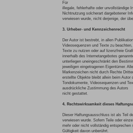
Für
illegale, fehlerhafte oder unvollständige
Nichtnutzung solcherart dargebotener Info
verwiesen wurde, nicht derjenige, der über
3. Urheber- und Kennzeichenrecht
Der Autor ist bestrebt, in allen Publika
Videosequenzen und Texte zu beachten, 
Texte zu nutzen oder auf lizenzfreie Gr
innerhalb des Internetangebotes genannt
unterliegen uneingeschränkt den Bestim
jeweiligen eingetragenen Eigentümer. All
Markenzeichen nicht durch Rechte Dritter
erstellte Objekte bleibt allein beim Auto
Tondokumente, Videosequenzen und Texte
ausdrückliche Zustimmung des Autors
nicht gestattet.
4. Rechtswirksamkeit dieses Haftung
Dieser Haftungsausschluss ist als Teil 
verwiesen wurde. Sofern Teile oder einze
mehr oder nicht vollständig entsprechen s
Gültigkeit davon unberührt.