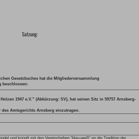
Satzung:
ichen Gesetzbuches hat die Mitgliederversammlung
g beschlossen:
Holzen 1947 e.V.” (Abkürzung: SV), hat seinen Sitz in 59757 Arnsberg-
er des Amtsgerichts Arnsberg einzutragen.
ndet und knüpft mit den Vereinsfarben “blau-weiß” an die Tradition der