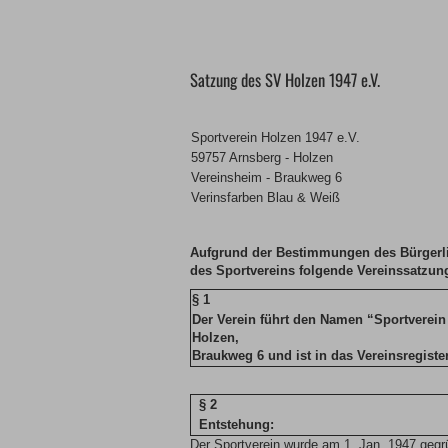
Satzung des SV Holzen 1947 e.V.
Sportverein Holzen 1947 e.V.
59757 Arnsberg - Holzen
Vereinsheim - Braukweg 6
Verinsfarben Blau & Weiß
Aufgrund der Bestimmungen des Bürgerl
des Sportvereins folgende Vereinssatzun
§ 1
Der Verein führt den Namen “Sportverein 
Holzen,
Braukweg 6 und ist in das Vereinsregist
§ 2
Entstehung:
Der Sportverein wurde am 1. Jan. 1947 gegrü