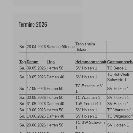
Termine 2026
Tennisheim
So.
26.04.2026
Saisoneröffnung
Holzen
Tag
Datum
Liga
Heimmannschaft
Gastmannscha
Sa.
09.05.2026
Herren 50
SV Holzen 1
TC Berge 1
TC Rot-Weiß
So.
10.05.2026
Damen 40
SV Holzen 1
Schwerte 1
TC Esseltal e.V.
So.
17.05.2026
Herren 50
SV Holzen 1
1
Sa.
30.05.2026
Herren 50
TC Warstein 1
SV Holzen 1
So.
31.05.2026
Damen 40
TuS Ferndorf 1
SV Holzen 1
Sa.
13.06.2026
Herren 50
SV Holzen 1
TC Warstein 1
So.
14.06.2026
Damen 40
SV Holzen 1
TC Wilgersdorf
TC BW Schwelm
Sa.
20.06.2026
Herren 50
SV Holzen 1
1