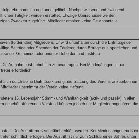
s erfolgt ehrenamtlich und unentgeltlich. Nachge-wiesene und zwingend
mtlichen Tätigkeit werden erstattet. Etwaige Überschüsse werden
gen Zwecken zugeführt. Mitglieder erhalten keine Gewinnanteile.
iven (fördernden) Mitgliedern. Er wird unterhalten durch die Entrittsgelder
iwillige Beiträge oder Spenden der Förderer, durch Erträge aus sportlichen und
üsse der Gemeinde oder anderer Behörden und Institute.
 Die Aufnahme ist schriftlich zu beantragen. Bei Minderjährigen ist die
reter erforderlich.
 sich durch seine Beitrittserklärung, die Satzung des Vereins anzuerkennen
Mitglieder übernimmt der Verein keine Haftung.
endetem 16. Lebensjahr Stimm- und Wahlfähigkeit (aktiv und passiv) in allen
em geschäftsführenden Vorstand können jedoch nur Mitglieder angehören, die
Austritt. Der Austritt muß schriftlich erklärt werden. Bei Minderjährigen muß di
treter schriftlich erfolgen. Der Austritt ist nur zum Schluß eines Jahres unter