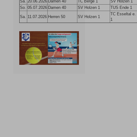
Sa.
20.06.2026
Damen 40
TC Berge 1
SV Holzen 1
So.
05.07.2026
Damen 40
SV Holzen 1
TUS Ende 1
TC Esseltal e.
Sa.
11.07.2026
Herren 50
SV Holzen 1
1