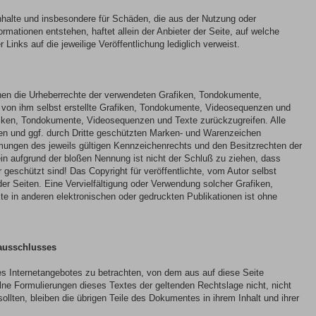
 Inhalte und insbesondere für Schäden, die aus der Nutzung oder
rmationen entstehen, haftet allein der Anbieter der Seite, auf welche
 Links auf die jeweilige Veröffentlichung lediglich verweist.
tionen die Urheberrechte der verwendeten Grafiken, Tondokumente,
von ihm selbst erstellte Grafiken, Tondokumente, Videosequenzen und
afiken, Tondokumente, Videosequenzen und Texte zurückzugreifen. Alle
en und ggf. durch Dritte geschützten Marken- und Warenzeichen
mungen des jeweils gültigen Kennzeichenrechts und den Besitzrechten der
ein aufgrund der bloßen Nennung ist nicht der Schluß zu ziehen, dass
 geschützt sind! Das Copyright für veröffentlichte, vom Autor selbst
r der Seiten. Eine Vervielfältigung oder Verwendung solcher Grafiken,
 in anderen elektronischen oder gedruckten Publikationen ist ohne
sausschlusses
des Internetangebotes zu betrachten, von dem aus auf diese Seite
lne Formulierungen dieses Textes der geltenden Rechtslage nicht, nicht
ollten, bleiben die übrigen Teile des Dokumentes in ihrem Inhalt und ihrer