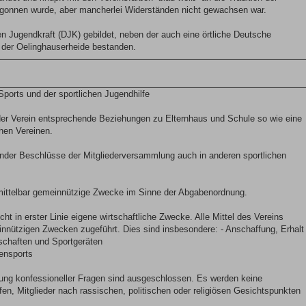
egonnen wurde, aber mancherlei Widerständen nicht gewachsen war.
n Jugendkraft (DJK) gebildet, neben der auch eine örtliche Deutsche
n der Oelinghauserheide bestanden.
Sports und der sportlichen Jugendhilfe
 der Verein entsprechende Beziehungen zu Elternhaus und Schule so wie eine
hen Vereinen.
ender Beschlüsse der Mitgliederversammlung auch in anderen sportlichen
unmittelbar gemeinnützige Zwecke im Sinne der Abgabenordnung.
nicht in erster Linie eigene wirtschaftliche Zwecke. Alle Mittel des Vereins
innützigen Zwecken zugeführt. Dies sind insbesondere: - Anschaffung, Erhalt
schaften und Sportgeräten
rensports
erung konfessioneller Fragen sind ausgeschlossen. Es werden keine
fen, Mitglieder nach rassischen, politischen oder religiösen Gesichtspunkten